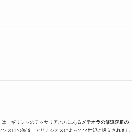
ρο）は、ギリシャのテッサリア地方にある
メテオラの修道院群の
アソス山の修道士アサナシオスによって14世紀に設立されまし