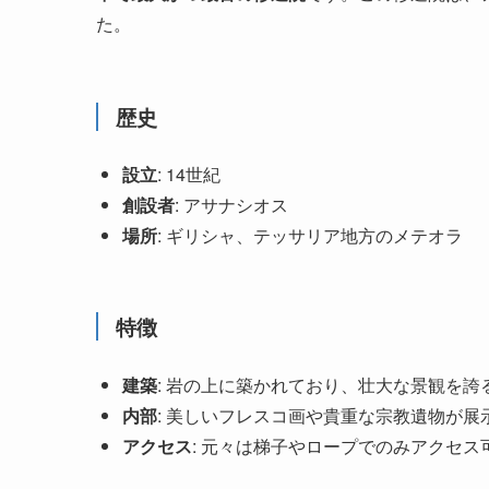
た。
歴史
設立
: 14世紀
創設者
: アサナシオス
場所
: ギリシャ、テッサリア地方のメテオラ
特徴
建築
: 岩の上に築かれており、壮大な景観を誇
内部
: 美しいフレスコ画や貴重な宗教遺物が展
アクセス
: 元々は梯子やロープでのみアクセ