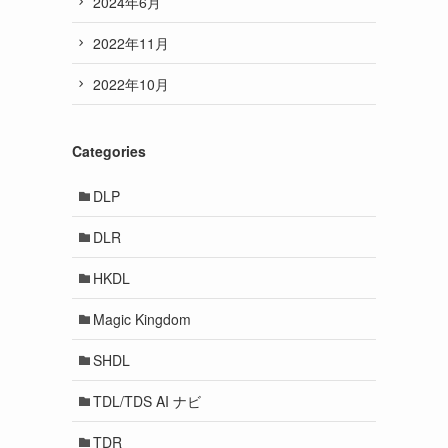
2024年6月
2022年11月
2022年10月
Categories
DLP
DLR
HKDL
Magic Kingdom
SHDL
TDL/TDS AI ナビ
TDR