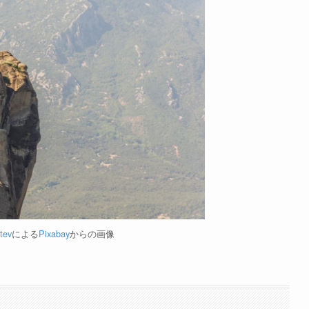
tev
による
Pixabay
からの画像