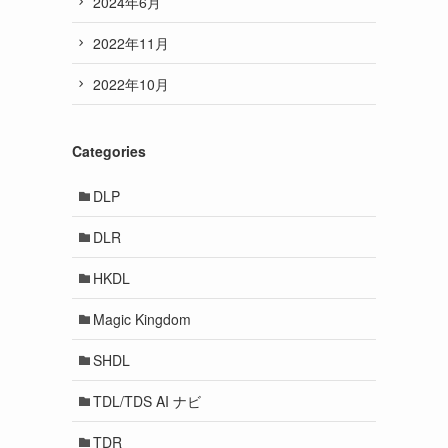
2024年6月
2022年11月
2022年10月
Categories
DLP
DLR
HKDL
Magic Kingdom
SHDL
TDL/TDS AI ナビ
TDR